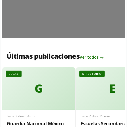
Últimas publicaciones
Ver todos →
LEGAL
DIRECTORIO
G
E
hace 2 días
·
34 min
hace 2 días
·
35 min
Guardia Nacional México
Escuelas Secundari