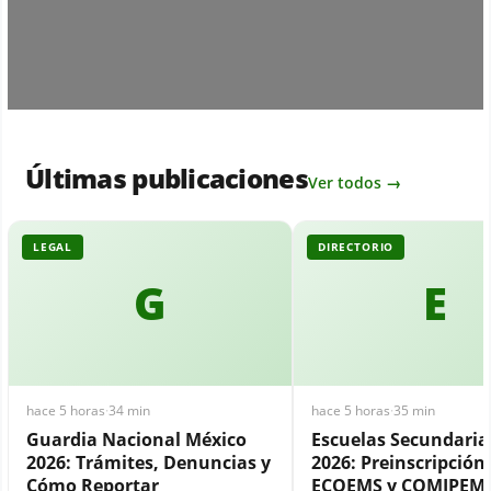
Últimas publicaciones
Ver todos →
LEGAL
DIRECTORIO
G
E
hace 5 horas
·
34 min
hace 5 horas
·
35 min
Guardia Nacional México
Escuelas Secundari
2026: Trámites, Denuncias y
2026: Preinscripción,
Cómo Reportar
ECOEMS y COMIPEM