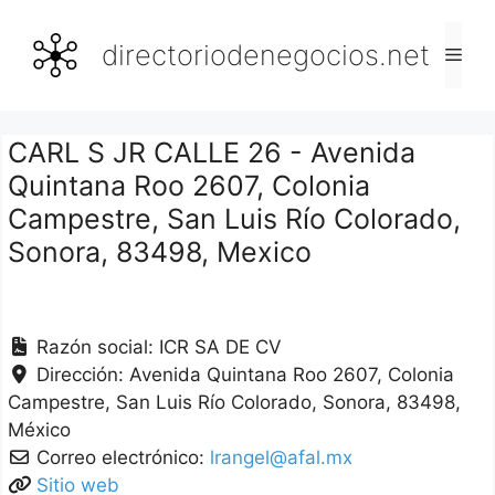
Saltar
al
directoriodenegocios.net
Men
contenido
CARL S JR CALLE 26 - Avenida
Quintana Roo 2607, Colonia
Campestre, San Luis Río Colorado,
Sonora, 83498, Mexico
Razón social:
ICR SA DE CV
Dirección:
Avenida Quintana Roo 2607, Colonia
Campestre
San Luis Río Colorado
Sonora
83498
México
Correo electrónico:
lrangel@afal.mx
Sitio web