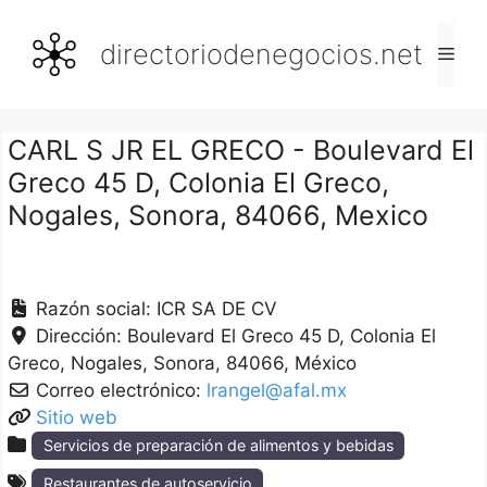
Saltar
al
directoriodenegocios.net
Men
contenido
CARL S JR EL GRECO - Boulevard El
Greco 45 D, Colonia El Greco,
Nogales, Sonora, 84066, Mexico
Razón social:
ICR SA DE CV
Dirección:
Boulevard El Greco 45 D, Colonia El
Greco
Nogales
Sonora
84066
México
Correo electrónico:
lrangel@afal.mx
Sitio web
Servicios de preparación de alimentos y bebidas
Restaurantes de autoservicio