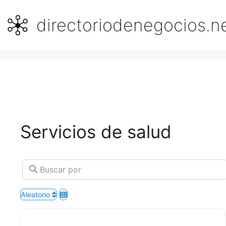
Saltar
al
directoriodenegocios.n
contenido
Servicios de salud
Buscar por
Aleatorio