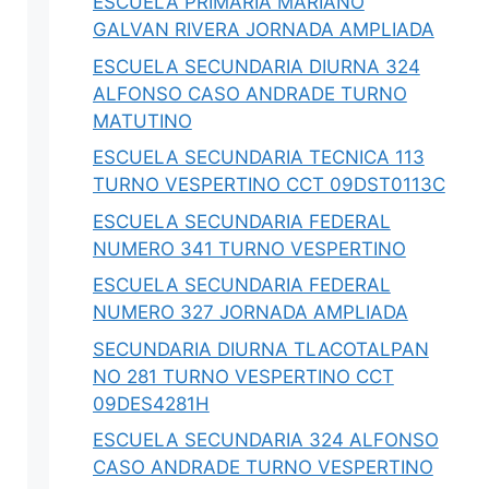
ESCUELA PRIMARIA MARIANO
ción
SEDENA 2026: Estructura,
GALVAN RIVERA JORNADA AMPLIADA
6: Guía y
Comandancias, Presupuesto y
Plan DN-III-E
ESCUELA SECUNDARIA DIURNA 324
ganadoras,
SEDENA 2026: la Guardia Nacional se
ALFONSO CASO ANDRADE TURNO
IBRAs,
integra como Comandancia (DOF 22-jun),
MATUTINO
presupuesto…
ESCUELA SECUNDARIA TECNICA 113
TURNO VESPERTINO CCT 09DST0113C
0
Iovanny Olguín Ávila
0
ESCUELA SECUNDARIA FEDERAL
NUMERO 341 TURNO VESPERTINO
ESCUELA SECUNDARIA FEDERAL
NUMERO 327 JORNADA AMPLIADA
SECUNDARIA DIURNA TLACOTALPAN
NO 281 TURNO VESPERTINO CCT
09DES4281H
ESCUELA SECUNDARIA 324 ALFONSO
CASO ANDRADE TURNO VESPERTINO