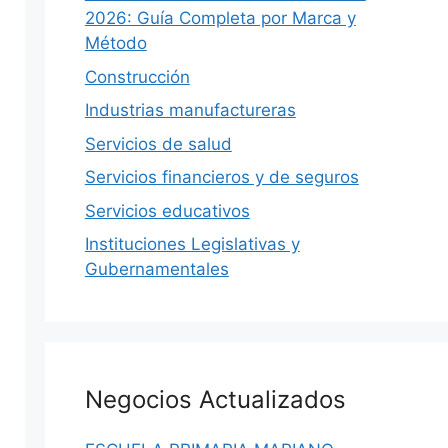
2026: Guía Completa por Marca y
Método
Construcción
Industrias manufactureras
Servicios de salud
Servicios financieros y de seguros
Servicios educativos
Instituciones Legislativas y
DIRECTORIO
Gubernamentales
S
Negocios Actualizados
hace 2 semanas
·
12 min