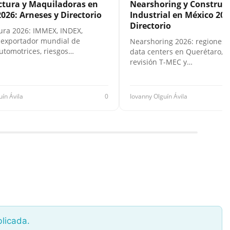
tura y Maquiladoras en
Nearshoring y Construc
026: Arneses y Directorio
Industrial en México 202
Directorio
ra 2026: IMMEX, INDEX,
 exportador mundial de
Nearshoring 2026: regiones 
utomotrices, riesgos…
data centers en Querétaro, F
revisión T-MEC y…
uín Ávila
0
Iovanny Olguín Ávila
blicada.