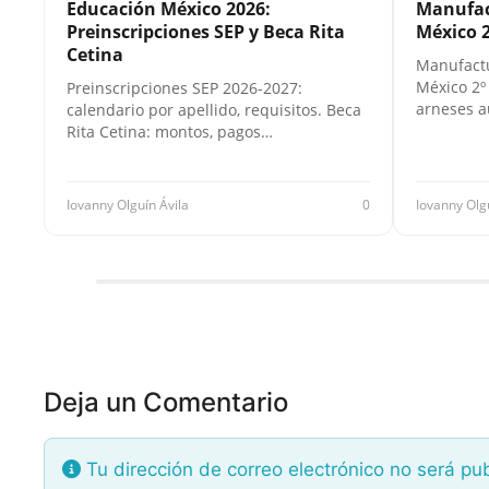
Educación México 2026:
Manufac
Preinscripciones SEP y Beca Rita
México 2
Cetina
Manufactu
México 2º
Preinscripciones SEP 2026-2027:
arneses a
calendario por apellido, requisitos. Beca
Rita Cetina: montos, pagos…
Iovanny Olguín Ávila
0
Iovanny Olg
Deja un Comentario
Tu dirección de correo electrónico no será pu