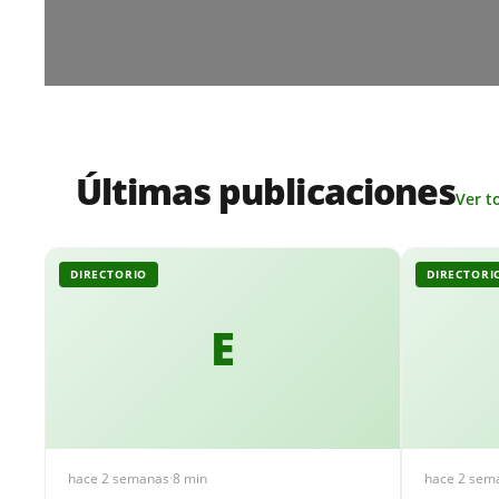
Últimas publicaciones
Ver t
DIRECTORIO
DIRECTORI
E
hace 2 semanas
·
8 min
hace 2 sem