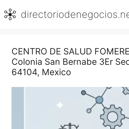
Saltar
al
directoriodenegocios.n
contenido
CENTRO DE SALUD FOMEREY 1
Colonia San Bernabe 3Er Sec
64104, Mexico