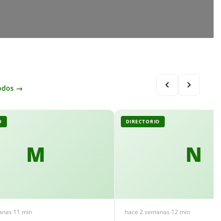
odos →
O
DIRECTORIO
M
N
anas
·
11 min
hace 2 semanas
·
12 min