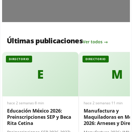
Últimas publicaciones
Ver todos →
DIRECTORIO
DIRECTORIO
E
M
hace 2 semanas
·
8 min
hace 2 semanas
·
11 min
Educación México 2026:
Manufactura y
Preinscripciones SEP y Beca
Maquiladoras en Mé
Rita Cetina
2026: Arneses y Dire