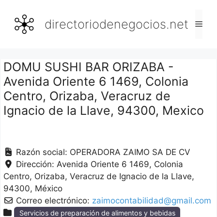
Saltar
al
directoriodenegocios.net
Men
contenido
DOMU SUSHI BAR ORIZABA -
Avenida Oriente 6 1469, Colonia
Centro, Orizaba, Veracruz de
Ignacio de la Llave, 94300, Mexico
Razón social:
OPERADORA ZAIMO SA DE CV
Dirección:
Avenida Oriente 6 1469, Colonia
Centro
Orizaba
Veracruz de Ignacio de la Llave
94300
México
Correo electrónico:
zaimocontabilidad@gmail.com
Servicios de preparación de alimentos y bebidas