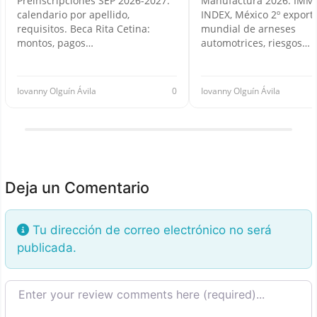
Preinscripciones SEP 2026-2027:
Manufactura 2026: IMM
calendario por apellido,
INDEX, México 2º export
requisitos. Beca Rita Cetina:
mundial de arneses
montos, pagos…
automotrices, riesgos…
Iovanny Olguín Ávila
0
Iovanny Olguín Ávila
Deja un Comentario
Tu dirección de correo electrónico no será
publicada.
Texto de la reseña