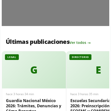
Últimas publicaciones
Ver todos →
LEGAL
DIRECTORIO
G
E
hace 3 horas
·
34 min
hace 3 horas
·
35 min
Guardia Nacional México
Escuelas Secundari
2026: Trámites, Denuncias y
2026: Preinscripción,
Cómo Reportar
ECOEMS y COMIPEM