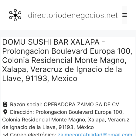
Saltar
al
directoriodenegocios.net
Men
contenido
DOMU SUSHI BAR XALAPA -
Prolongacion Boulevard Europa 100,
Colonia Residencial Monte Magno,
Xalapa, Veracruz de Ignacio de la
Llave, 91193, Mexico
Razón social:
OPERADORA ZAIMO SA DE CV
Dirección:
Prolongacion Boulevard Europa 100,
Colonia Residencial Monte Magno
Xalapa
Veracruz
de Ignacio de la Llave
91193
México
Correo electrónico:
zaimocontabilidad@gmail.com