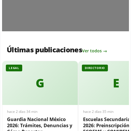
Últimas publicaciones
Ver todos →
LEGAL
DIRECTORIO
G
E
hace 2 días
·
34 min
hace 2 días
·
35 min
Guardia Nacional México
Escuelas Secundari
2026: Trámites, Denuncias y
2026: Preinscripción,