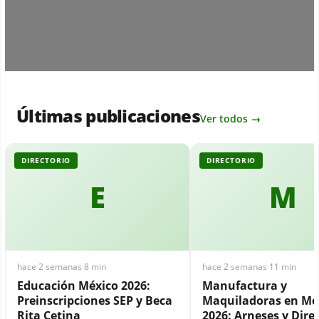
Últimas publicaciones
Ver todos →
DIRECTORIO
DIRECTORIO
E
M
hace 2 semanas
·
8 min
hace 2 semanas
·
11 min
Educación México 2026:
Manufactura y
Preinscripciones SEP y Beca
Maquiladoras en Mé
Rita Cetina
2026: Arneses y Dire