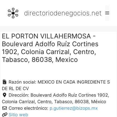
Saltar
al
directoriodenegocios.net
Men
contenido
EL PORTON VILLAHERMOSA -
Boulevard Adolfo Ruíz Cortines
1902, Colonia Carrizal, Centro,
Tabasco, 86038, Mexico
Razón social:
MEXICO EN CADA INGREDIENTE S
DE RL DE CV
Dirección:
Boulevard Adolfo Ruíz Cortines 1902,
Colonia Carrizal
Centro
Tabasco
86038
México
Correo electrónico:
p.gutierrez@bizops.mx
Sitio web