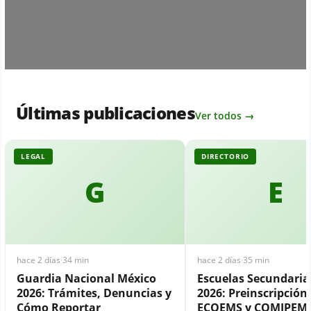
Últimas publicaciones
Ver todos →
LEGAL
DIRECTORIO
G
E
hace 2 días
·
34 min
hace 2 días
·
35 min
Guardia Nacional México
Escuelas Secundari
2026: Trámites, Denuncias y
2026: Preinscripción,
Cómo Reportar
ECOEMS y COMIPEM