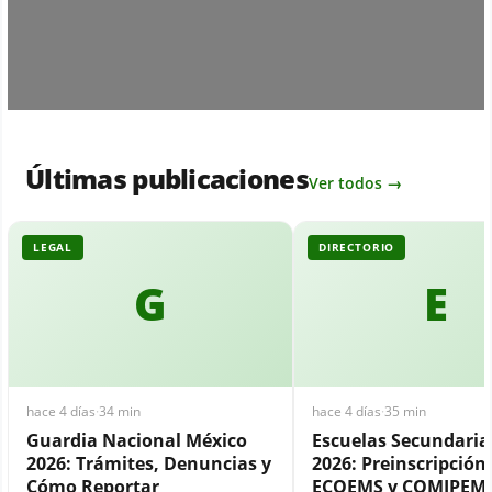
Últimas publicaciones
Ver todos →
LEGAL
DIRECTORIO
G
E
hace 4 días
·
34 min
hace 4 días
·
35 min
Guardia Nacional México
Escuelas Secundari
2026: Trámites, Denuncias y
2026: Preinscripción,
Cómo Reportar
ECOEMS y COMIPEM