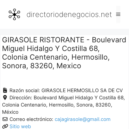
Saltar
al
directoriodenegocios.net
Men
contenido
GIRASOLE RISTORANTE - Boulevard
Miguel Hidalgo Y Costilla 68,
Colonia Centenario, Hermosillo,
Sonora, 83260, Mexico
Razón social:
GIRASOLE HERMOSILLO SA DE CV
Dirección:
Boulevard Miguel Hidalgo Y Costilla 68,
Colonia Centenario
Hermosillo
Sonora
83260
México
Correo electrónico:
cajagirasole@gmail.com
Sitio web