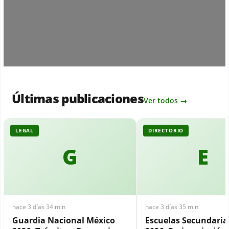
Últimas publicaciones
Ver todos →
LEGAL
DIRECTORIO
G
E
hace 3 días
·
34 min
hace 3 días
·
35 min
Guardia Nacional México
Escuelas Secundari