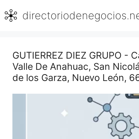
Saltar
al
directoriodenegocios.n
contenido
GUTIERREZ DIEZ GRUPO - Cal
Valle De Anahuac, San Nicol
de los Garza, Nuevo León, 6