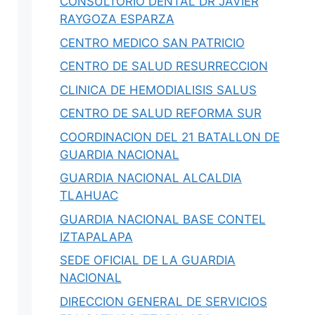
CONSULTORIO DENTAL DR JAVIER
RAYGOZA ESPARZA
hace 5 horas
·
39 min
CENTRO MEDICO SAN PATRICIO
egaciones,
Salud Pública en Nuevo León 2026:
CENTRO DE SALUD RESURRECCION
 Digitales
IMSS, Cuidar tu Salud y Salud
Regia
CLINICA DE HEMODIALISIS SALUS
xico: citas
s,
Guía 2026 de salud en Nuevo León: por
CENTRO DE SALUD REFORMA SUR
qué NL no está…
COORDINACION DEL 21 BATALLON DE
GUARDIA NACIONAL
0
Iovanny Olguín Ávila
0
GUARDIA NACIONAL ALCALDIA
TLAHUAC
GUARDIA NACIONAL BASE CONTEL
IZTAPALAPA
SEDE OFICIAL DE LA GUARDIA
NACIONAL
DIRECCION GENERAL DE SERVICIOS