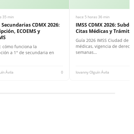
s
·
35 min
hace 5 horas
·
36 min
s Secundarias CDMX 2026:
IMSS CDMX 2026: Subdel
ipción, ECOEMS y
Citas Médicas y Trámites
MS
Guía 2026 IMSS Ciudad de Mé
médicas, vigencia de derecho
: cómo funciona la
semanas…
pción a 1° de secundaria en
uín Ávila
0
Iovanny Olguín Ávila