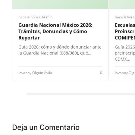
hace 4 horas
·
34 min
hace 4 hora
Guardia Nacional México 2026:
Escuela
Trámites, Denuncias y Cómo
Preinscr
Reportar
COMIPE
Guía 2026: cómo y dónde denunciar ante
Guía 2026
la Guardia Nacional (088/089), qué…
preinscri
CDMX…
Iovanny Olguín Ávila
0
Iovanny Olg
Deja un Comentario