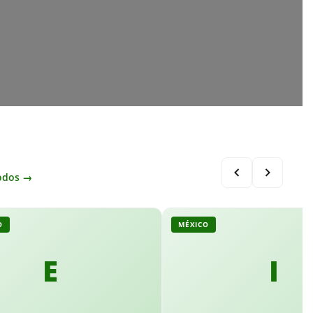
odos →
O
MÉXICO
E
I