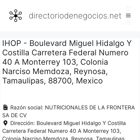
Saltar
al
directoriodenegocios.net
Men
contenido
IHOP - Boulevard Miguel Hidalgo Y
Costilla Carretera Federal Numero
40 A Monterrey 103, Colonia
Narciso Memdoza, Reynosa,
Tamaulipas, 88700, Mexico
Razón social:
NUTRICIONALES DE LA FRONTERA
SA DE CV
Dirección:
Boulevard Miguel Hidalgo Y Costilla
Carretera Federal Numero 40 A Monterrey 103,
Colonia Narciso Memdoza
Reynosa
Tamaulipas