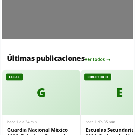
Últimas publicaciones
Ver todos →
LEGAL
DIRECTORIO
G
E
hace 1 día
·
34 min
hace 1 día
·
35 min
Guardia Nacional México
Escuelas Secundari