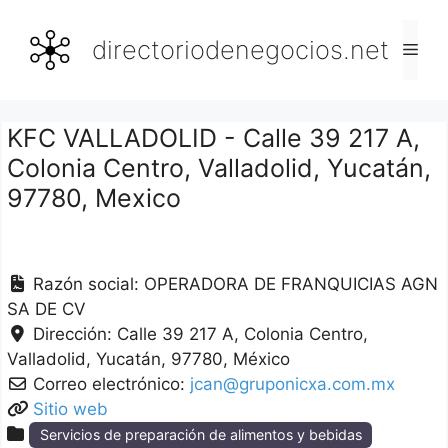
Saltar
al
directoriodenegocios.net
Men
contenido
KFC VALLADOLID - Calle 39 217 A,
Colonia Centro, Valladolid, Yucatán,
97780, Mexico
Razón social:
OPERADORA DE FRANQUICIAS AGN
SA DE CV
Dirección:
Calle 39 217 A, Colonia Centro
Valladolid
Yucatán
97780
México
Correo electrónico:
jcan@gruponicxa.com.mx
Sitio web
Servicios de preparación de alimentos y bebidas