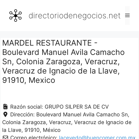
Saltar
al
directoriodenegocios.net
Men
contenido
MARDEL RESTAURANTE -
Boulevard Manuel Avila Camacho
Sn, Colonia Zaragoza, Veracruz,
Veracruz de Ignacio de la Llave,
91910, Mexico
Razón social:
GRUPO SILPER SA DE CV
Dirección:
Boulevard Manuel Avila Camacho Sn,
Colonia Zaragoza
Veracruz
Veracruz de Ignacio de
la Llave
91910
México
Correo electrónico:
lacevedo@buencomer.com.mx