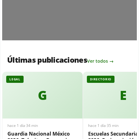
Últimas publicaciones
Ver todos →
LEGAL
DIRECTORIO
G
E
hace 1 día
·
34 min
hace 1 día
·
35 min
Guardia Nacional México
Escuelas Secundari