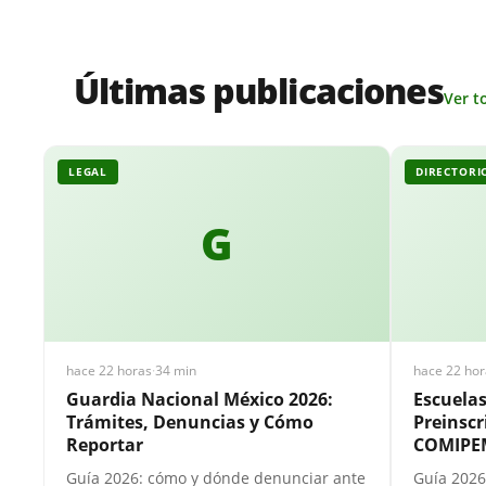
Últimas publicaciones
Ver t
LEGAL
DIRECTORI
G
hace 22 horas
·
34 min
hace 22 hor
Guardia Nacional México 2026:
Escuela
Trámites, Denuncias y Cómo
Preinscr
Reportar
COMIPE
Guía 2026: cómo y dónde denunciar ante
Guía 2026