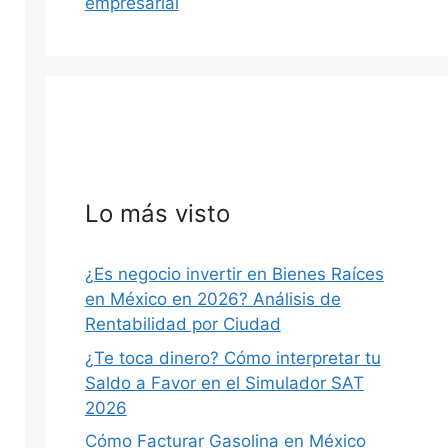
empresarial
MÉXICO
S
Lo más visto
¿Es negocio invertir en Bienes Raíces
en México en 2026? Análisis de
Rentabilidad por Ciudad
hace 23 horas
·
39 min
¿Te toca dinero? Cómo interpretar tu
egaciones,
Salud Pública en Nuevo León 2026:
Saldo a Favor en el Simulador SAT
 Digitales
IMSS, Cuidar tu Salud y Salud
2026
Regia
xico: citas
s,
Guía 2026 de salud en Nuevo León: por
Cómo Facturar Gasolina en México