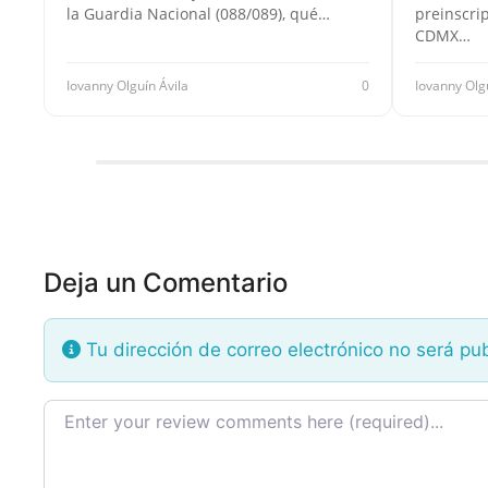
la Guardia Nacional (088/089), qué…
preinscri
CDMX…
Iovanny Olguín Ávila
0
Iovanny Olg
Deja un Comentario
Tu dirección de correo electrónico no será pu
Texto de la reseña