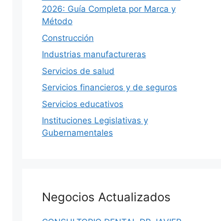
qué NL no está…
2026: Guía Completa por Marca y
Método
Construcción
0
Iovanny Olguín Ávila
0
Industrias manufactureras
Servicios de salud
Servicios financieros y de seguros
Servicios educativos
Instituciones Legislativas y
Gubernamentales
Negocios Actualizados