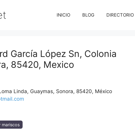
et
INICIO
BLOG
DIRECTORIO
d García López Sn, Colonia
a, 85420, Mexico
 Loma Linda
Guaymas
Sonora
85420
México
tmail.com
y mariscos