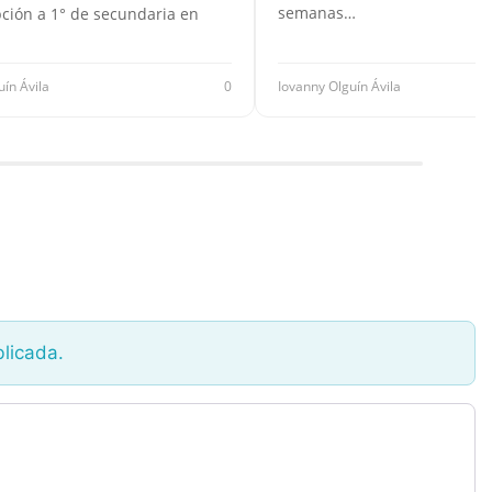
semanas…
pción a 1° de secundaria en
uín Ávila
0
Iovanny Olguín Ávila
blicada.