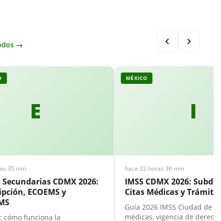
odos →
O
MÉXICO
E
I
as
·
35 min
hace 22 horas
·
36 min
s Secundarias CDMX 2026:
IMSS CDMX 2026: Subdel
ipción, ECOEMS y
Citas Médicas y Trámites
MS
Guía 2026 IMSS Ciudad de Mé
médicas, vigencia de derecho
: cómo funciona la