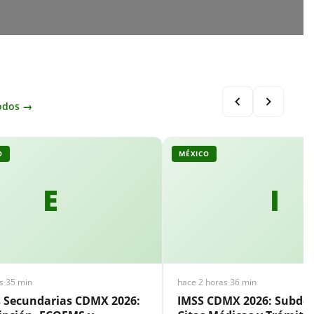
odos →
O
MÉXICO
E
I
s
·
35 min
hace 2 horas
·
36 min
s Secundarias CDMX 2026:
IMSS CDMX 2026: Subdel