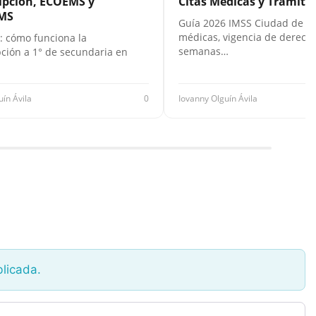
ipción, ECOEMS y
Citas Médicas y Trámites
MS
Guía 2026 IMSS Ciudad de Mé
médicas, vigencia de derecho
: cómo funciona la
semanas…
pción a 1° de secundaria en
uín Ávila
0
Iovanny Olguín Ávila
blicada.