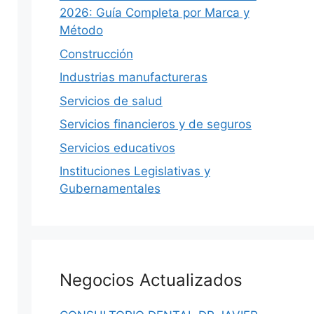
 Digitales
IMSS, Cuidar tu Salud y Salud
2026: Guía Completa por Marca y
Regia
xico: citas
Método
s,
Guía 2026 de salud en Nuevo León: por
qué NL no está…
Construcción
Industrias manufactureras
0
Iovanny Olguín Ávila
0
Servicios de salud
Servicios financieros y de seguros
Servicios educativos
Instituciones Legislativas y
Gubernamentales
Negocios Actualizados