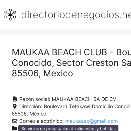
Saltar
al
directoriodenegocios.n
contenido
MAUKAA BEACH CLUB - Boule
Conocido, Sector Creston Sa
85506, Mexico
Razón social:
MAUKAA BEACH SA DE CV
Dirección:
Boulevard Tetakawi Domicilio Conoci
85506
México
Correo electrónico:
maukaasc@gmail.com
Servicios de preparación de alimentos y bebidas