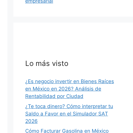
empresarial
Lo más visto
MÉXICO
S
¿Es negocio invertir en Bienes Raíces
en México en 2026? Análisis de
Rentabilidad por Ciudad
¿Te toca dinero? Cómo interpretar tu
Saldo a Favor en el Simulador SAT
hace 2 horas
·
39 min
2026
egaciones,
Salud Pública en Nuevo León 2026:
Cómo Facturar Gasolina en México