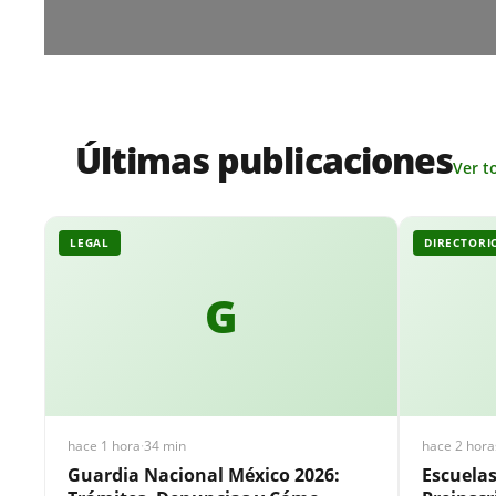
Últimas publicaciones
Ver t
LEGAL
DIRECTORI
G
hace 1 hora
·
34 min
hace 2 hora
Guardia Nacional México 2026:
Escuela