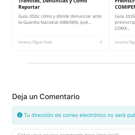
Trámites, Denuncias y Cómo
Preinscr
Reportar
COMIPE
Guía 2026: cómo y dónde denunciar ante
Guía 2026
la Guardia Nacional (088/089), qué…
preinscri
CDMX…
Iovanny Olguín Ávila
0
Iovanny Olg
Deja un Comentario
Tu dirección de correo electrónico no será pu
Texto de la reseña