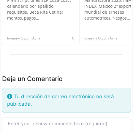
Preinscripciones SEP 2026-2027:
Manufactura 2026: IMM
calendario por apellido,
INDEX, México 2º export
requisitos. Beca Rita Cetina:
mundial de arneses
montos, pagos…
automotrices, riesgos…
Iovanny Olguín Ávila
0
Iovanny Olguín Ávila
Deja un Comentario
Tu dirección de correo electrónico no será
publicada.
Texto de la reseña