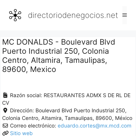
Saltar
al
directoriodenegocios.net
Men
contenido
MC DONALDS - Boulevard Blvd
Puerto Industrial 250, Colonia
Centro, Altamira, Tamaulipas,
89600, Mexico
Razón social:
RESTAURANTES ADMX S DE RL DE
CV
Dirección:
Boulevard Blvd Puerto Industrial 250,
Colonia Centro
Altamira
Tamaulipas
89600
México
Correo electrónico:
eduardo.cortes@mx.mcd.com
Sitio web