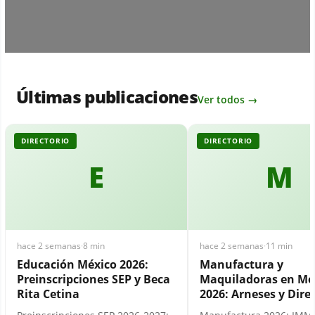
Últimas publicaciones
Ver todos →
DIRECTORIO
DIRECTORIO
E
M
hace 2 semanas
·
8 min
hace 2 semanas
·
11 min
Educación México 2026:
Manufactura y
Preinscripciones SEP y Beca
Maquiladoras en Mé
Rita Cetina
2026: Arneses y Dire