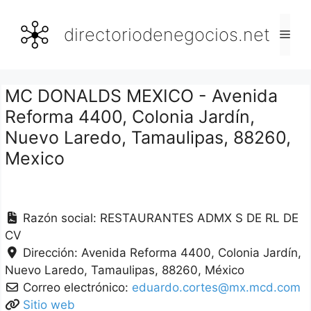
Saltar
al
directoriodenegocios.net
Men
contenido
MC DONALDS MEXICO - Avenida
Reforma 4400, Colonia Jardín,
Nuevo Laredo, Tamaulipas, 88260,
Mexico
Razón social:
RESTAURANTES ADMX S DE RL DE
CV
Dirección:
Avenida Reforma 4400, Colonia Jardín
Nuevo Laredo
Tamaulipas
88260
México
Correo electrónico:
eduardo.cortes@mx.mcd.com
Sitio web