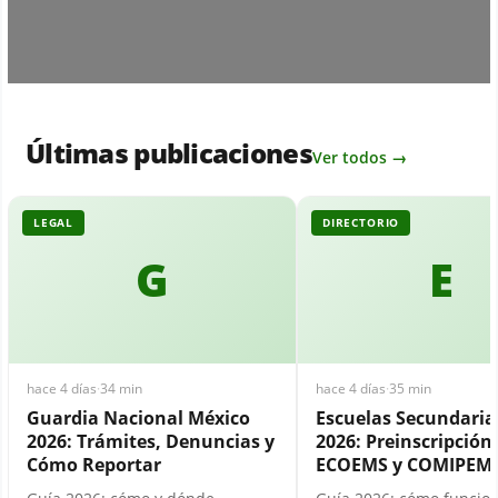
Últimas publicaciones
Ver todos →
LEGAL
DIRECTORIO
G
E
hace 4 días
·
34 min
hace 4 días
·
35 min
Guardia Nacional México
Escuelas Secundari
2026: Trámites, Denuncias y
2026: Preinscripción,
Cómo Reportar
ECOEMS y COMIPEM