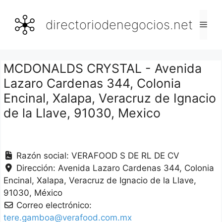
Saltar
al
directoriodenegocios.net
Men
contenido
MCDONALDS CRYSTAL - Avenida
Lazaro Cardenas 344, Colonia
Encinal, Xalapa, Veracruz de Ignacio
de la Llave, 91030, Mexico
Razón social:
VERAFOOD S DE RL DE CV
Dirección:
Avenida Lazaro Cardenas 344, Colonia
Encinal
Xalapa
Veracruz de Ignacio de la Llave
91030
México
Correo electrónico:
tere.gamboa@verafood.com.mx