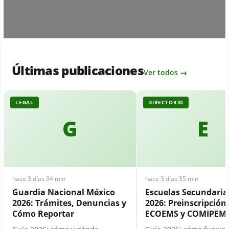
Últimas publicaciones
Ver todos →
LEGAL
DIRECTORIO
G
E
hace 3 días
·
34 min
hace 3 días
·
35 min
Guardia Nacional México
Escuelas Secundari
2026: Trámites, Denuncias y
2026: Preinscripción,
Cómo Reportar
ECOEMS y COMIPEM