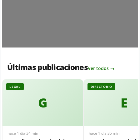
Últimas publicaciones
Ver todos →
LEGAL
DIRECTORIO
G
E
hace 1 día
·
34 min
hace 1 día
·
35 min