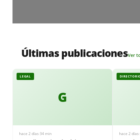
Últimas publicaciones
Ver t
LEGAL
DIRECTORI
G
hace 2 días
·
34 min
hace 2 días
·