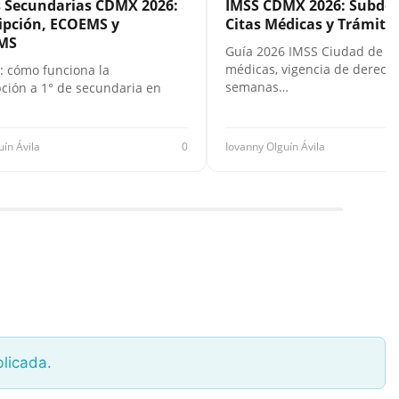
s Secundarias CDMX 2026:
IMSS CDMX 2026: Subdel
ipción, ECOEMS y
Citas Médicas y Trámites
MS
Guía 2026 IMSS Ciudad de Mé
médicas, vigencia de derecho
: cómo funciona la
semanas…
pción a 1° de secundaria en
uín Ávila
0
Iovanny Olguín Ávila
blicada.