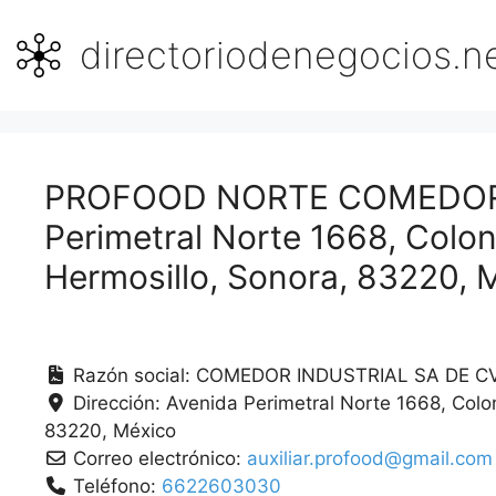
Saltar
al
directoriodenegocios.n
contenido
PROFOOD NORTE COMEDOR 
Perimetral Norte 1668, Colon
Hermosillo, Sonora, 83220, 
Razón social:
COMEDOR INDUSTRIAL SA DE C
Dirección:
Avenida Perimetral Norte 1668, Colon
83220
México
Correo electrónico:
auxiliar.profood@gmail.com
Teléfono:
6622603030