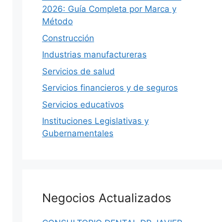
egaciones,
Salud Pública en Nuevo León 2026:
2026: Guía Completa por Marca y
 Digitales
IMSS, Cuidar tu Salud y Salud
Método
Regia
xico: citas
Construcción
s,
Guía 2026 de salud en Nuevo León: por
qué NL no está…
Industrias manufactureras
Servicios de salud
0
Iovanny Olguín Ávila
0
Servicios financieros y de seguros
Servicios educativos
Instituciones Legislativas y
Gubernamentales
Negocios Actualizados