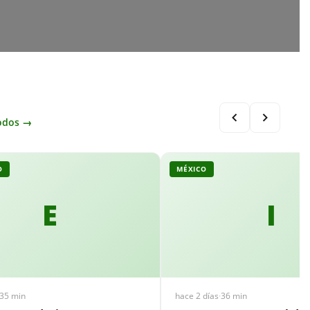
odos →
O
MÉXICO
E
I
35 min
hace 2 días
·
36 min