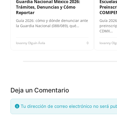
Guardia Nacional México 2026:
Escuela
Trámites, Denuncias y Cómo
Preinscr
Reportar
COMIPE
Guía 2026: cómo y dónde denunciar ante
Guía 2026
la Guardia Nacional (088/089), qué…
preinscri
CDMX…
Iovanny Olguín Ávila
0
Iovanny Olg
Deja un Comentario
Tu dirección de correo electrónico no será pu